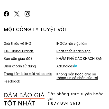
MỘT CÔNG TY TUYỆT VỜI
Giới thiệu về IHG
IHGCơ hội việc làm
IHG Global Brands
Phát triển Khách sạn
Bạn cần giúp đỡ?
KHÁM PHÁ CÁC KHÁCH SẠN
Điều khoản sử dụng
AdChoices
Trung tâm bảo mật và cookie
Không bán hoặc chia sẻ
thông tin cá nhân của tôi
Feedback
Đặt phòng trực tuyến hoặc
gọi:
1 877 834 3613