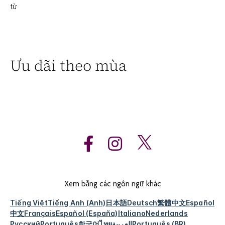
từ
Ưu đãi theo mùa
Xem bằng các ngôn ngữ khác
Tiếng Việt
Tiếng Anh (Anh)
日本語
Deutsch
繁體中文
Español
中文
Français
Español (España)
Italiano
Nederlands
Русский
Português
한국어
ไทย
العربية
Português (BR)