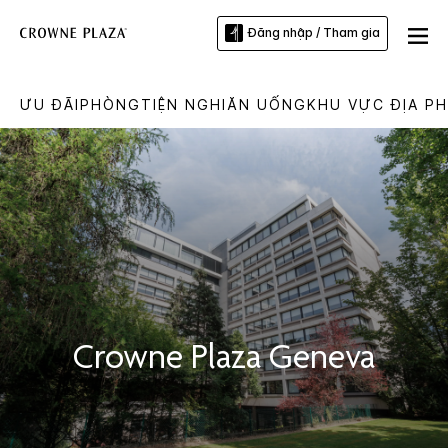
Đăng nhập / Tham gia
ƯU ĐÃI
PHÒNG
TIỆN NGHI
ĂN UỐNG
KHU VỰC ĐỊA P
Crowne Plaza
Geneva