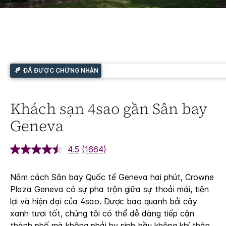
ĐÃ ĐƯỢC CHỨNG NHẬN
Khách sạn 4sao gần Sân bay
Geneva
4.5
(1664)
Nằm cách Sân bay Quốc tế Geneva hai phút, Crowne
Plaza Geneva có sự pha trộn giữa sự thoải mái, tiện
lợi và hiện đại của 4sao. Được bao quanh bởi cây
xanh tươi tốt, chúng tôi có thể dễ dàng tiếp cận
thành phố mà không phải hy sinh bầu không khí thân