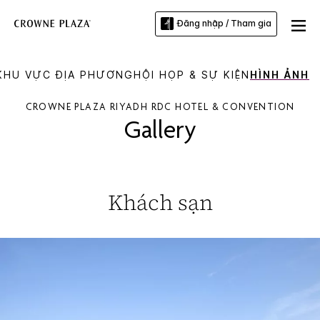
Đăng nhập / Tham gia
KHU VỰC ĐỊA PHƯƠNG
HỘI HỌP & SỰ KIỆN
HÌNH ẢNH
CROWNE PLAZA
RIYADH RDC HOTEL & CONVENTION
Gallery
Khách sạn