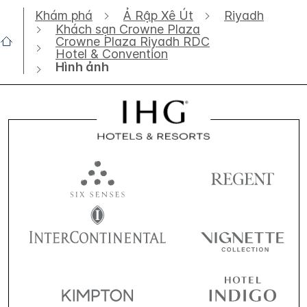
Khám phá
Ả Rập Xê Út
Riyadh
Khách sạn Crowne Plaza
Crowne Plaza Riyadh RDC
Hotel & Convention
Hình ảnh