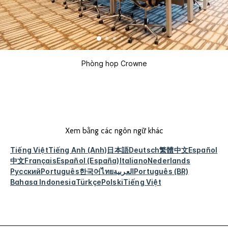
Phòng họp Crowne
Xem bằng các ngôn ngữ khác
Tiếng Việt
Tiếng Anh (Anh)
日本語
Deutsch
繁體中文
Español
中文
Français
Español (España)
Italiano
Nederlands
Русский
Português
한국어
ไทย
العربية
Português (BR)
Bahasa Indonesia
Türkçe
Polski
Tiếng Việt