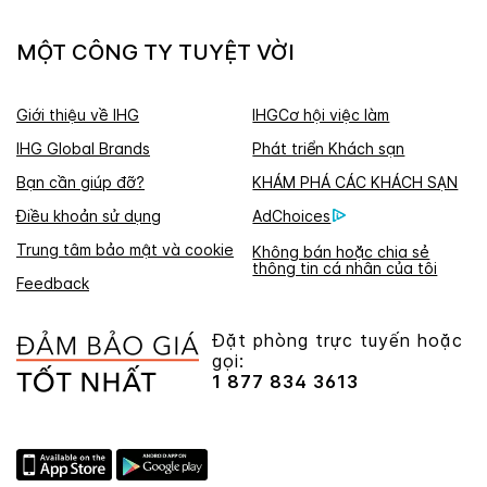
MỘT CÔNG TY TUYỆT VỜI
Giới thiệu về IHG
IHGCơ hội việc làm
IHG Global Brands
Phát triển Khách sạn
Bạn cần giúp đỡ?
KHÁM PHÁ CÁC KHÁCH SẠN
Điều khoản sử dụng
AdChoices
Trung tâm bảo mật và cookie
Không bán hoặc chia sẻ
thông tin cá nhân của tôi
Feedback
Đặt phòng trực tuyến hoặc
gọi:
1 877 834 3613