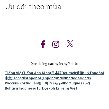
Ưu đãi theo mùa
Xem bằng các ngôn ngữ khác
Tiếng Việt
Tiếng Anh (Anh)
日本語
Deutsch
繁體中文
Español
中文
Français
Español (España)
Italiano
Nederlands
Русский
Português
한국어
ไทย
العربية
Português (BR)
Bahasa Indonesia
Türkçe
Polski
Tiếng Việt