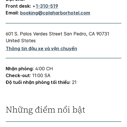
Front desk:
+
1-310-519
Email:
booking@cplaharborhotel.com
601 S. Palos Verdes Street
San Pedro
,
CA
90731
United States
Thông tin đậu xe và vận chuyển
Nhận phòng
: 4:00 CH
Check-out
: 11:00 SA
Độ tuổi nhận phòng tối thiểu
: 21
Những điểm nổi bật