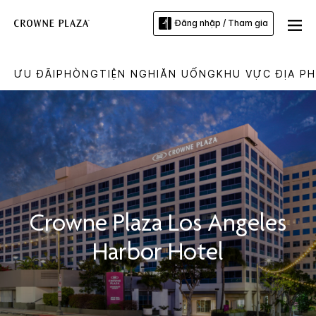
Đăng nhập / Tham gia
ƯU ĐÃI
PHÒNG
TIỆN NGHI
ĂN UỐNG
KHU VỰC ĐỊA P
Crowne Plaza
Los Angeles
Harbor Hotel