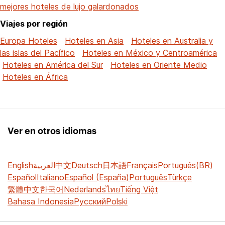
mejores hoteles de lujo galardonados
Viajes por región
Europa Hoteles
Hoteles en Asia
Hoteles en Australia y
las islas del Pacífico
Hoteles en México y Centroamérica
Hoteles en América del Sur
Hoteles en Oriente Medio
Hoteles en África
Ver en otros idiomas
English
العربية
中文
Deutsch
日本語
Français
Português(BR)
Español
Italiano
Español (España)
Português
Türkçe
繁體中文
한국어
Nederlands
ไทย
Tiếng Việt
Bahasa Indonesia
Русский
Polski