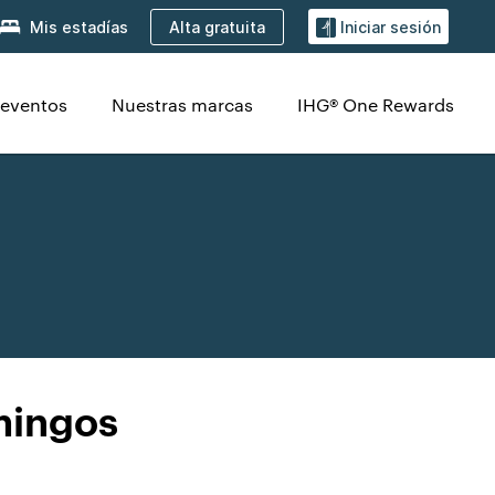
Alta gratuita
Mis estadías
Iniciar sesión
 eventos
Nuestras marcas
IHG® One Rewards
mingos