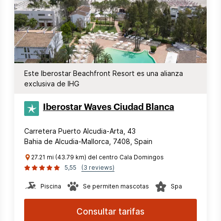
Este Iberostar Beachfront Resort es una alianza
exclusiva de IHG
Iberostar Waves Ciudad Blanca
Carretera Puerto Alcudia-Arta, 43
Bahia de Alcudia-Mallorca, 7408, Spain
27.21 mi (43.79 km) del centro Cala Domingos
5,55
(3 reviews)
Piscina
Se permiten mascotas
Spa
Consultar tarifas