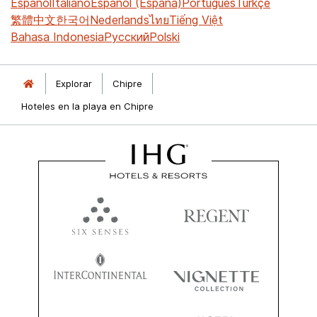
Español
Italiano
Español (España)
Português
Türkçe
繁體中文
한국어
Nederlands
ไทย
Tiếng Việt
Bahasa Indonesia
Русский
Polski
Explorar
Chipre
Hoteles en la playa en Chipre