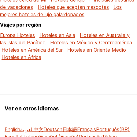
de vacaciones
Hoteles que aceptan mascotas
Los
mejores hoteles de lujo galardonados
Viajes por región
Europa Hoteles
Hoteles en Asia
Hoteles en Australia y
las islas del Pacífico
Hoteles en México y Centroamérica
Hoteles en América del Sur
Hoteles en Oriente Medio
Hoteles en África
Ver en otros idiomas
English
العربية
中文
Deutsch
日本語
Français
Português(BR)
Español
Italiano
Español (España)
Português
Türkçe