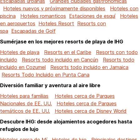
Escapadas urbanas
Grandes ciudades gastronómicas
Hoteles nuevos y próximamente disponibles
Hoteles con
piscina
Hoteles romanticos
Estaciones de esquí
Hoteles
en aeropuertos
Hoteles Resort
Resorts con
spa
Escapadas de Golf
Sumérjase en los mejores resorts de playa de IHG
Hoteles de playa
Resorts en el Caribe
Resorts con todo
incluido
Resorts todo incluido en Cancún
Resorts todo
incluido en Cozumel
Resorts todo incluido en Jamaica
Resorts Todo Incluido en Punta Cana
Diversión familiar y aventura al aire libre
Hoteles para familias
Hoteles cerca de Parques
Nacionales de EE. UU.
Hoteles cerca de Parques
temáticos de EE. UU.
Hoteles cerca de Disney World
Descubre IHG: desde alojamientos acogedores hasta
refugios de lujo
Hoteles cerca de Mí
Hoteles de lujo
Principales destinos