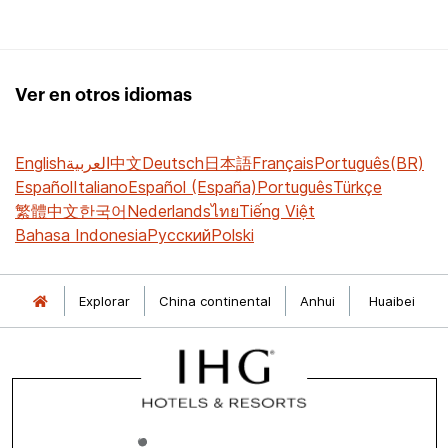
Ver en otros idiomas
English
العربية
中文
Deutsch
日本語
Français
Português(BR)
Español
Italiano
Español (España)
Português
Türkçe
繁體中文
한국어
Nederlands
ไทย
Tiếng Việt
Bahasa Indonesia
Русский
Polski
Explorar
China continental
Anhui
Huaibei