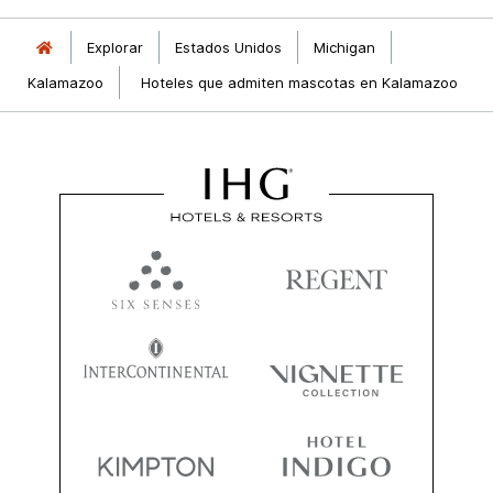
Explorar
Estados Unidos
Michigan
Kalamazoo
Hoteles que admiten mascotas en Kalamazoo