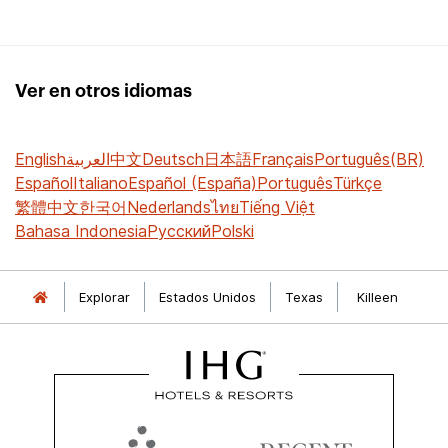
Ver en otros idiomas
English
العربية
中文
Deutsch
日本語
Français
Português(BR)
Español
Italiano
Español (España)
Português
Türkçe
繁體中文
한국어
Nederlands
ไทย
Tiếng Việt
Bahasa Indonesia
Русский
Polski
Explorar
Estados Unidos
Texas
Killeen