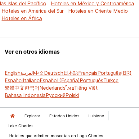
las islas del Pacífico
Hoteles en México y Centroamérica
Hoteles en América del Sur
Hoteles en Oriente Medio
Hoteles en África
Ver en otros idiomas
English
العربية
中文
Deutsch
日本語
Français
Português(BR)
Español
Italiano
Español (España)
Português
Türkçe
繁體中文
한국어
Nederlands
ไทย
Tiếng Việt
Bahasa Indonesia
Русский
Polski
Explorar
Estados Unidos
Luisiana
Lake Charles
Hoteles que admiten mascotas en Lago Charles