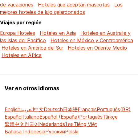
de vacaciones
Hoteles que aceptan mascotas
Los
mejores hoteles de lujo galardonados
Viajes por región
Europa Hoteles
Hoteles en Asia
Hoteles en Australia y
las islas del Pacífico
Hoteles en México y Centroamérica
Hoteles en América del Sur
Hoteles en Oriente Medio
Hoteles en África
Ver en otros idiomas
English
العربية
中文
Deutsch
日本語
Français
Português(BR)
Español
Italiano
Español (España)
Português
Türkçe
繁體中文
한국어
Nederlands
ไทย
Tiếng Việt
Bahasa Indonesia
Русский
Polski