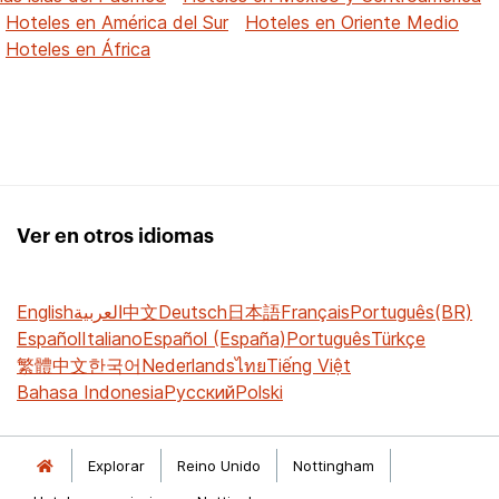
Hoteles en América del Sur
Hoteles en Oriente Medio
Hoteles en África
Ver en otros idiomas
English
العربية
中文
Deutsch
日本語
Français
Português(BR)
Español
Italiano
Español (España)
Português
Türkçe
繁體中文
한국어
Nederlands
ไทย
Tiếng Việt
Bahasa Indonesia
Русский
Polski
Explorar
Reino Unido
Nottingham