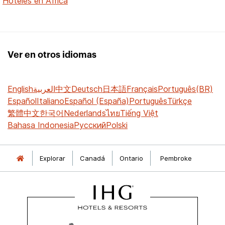
Hoteles en África
Ver en otros idiomas
English
العربية
中文
Deutsch
日本語
Français
Português(BR)
Español
Italiano
Español (España)
Português
Türkçe
繁體中文
한국어
Nederlands
ไทย
Tiếng Việt
Bahasa Indonesia
Русский
Polski
Explorar
Canadá
Ontario
Pembroke