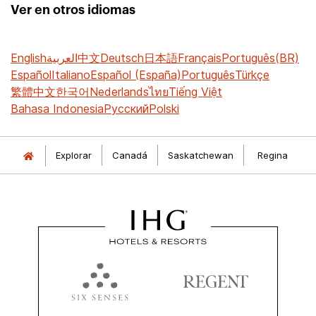
Ver en otros idiomas
English
العربية
中文
Deutsch
日本語
Français
Português(BR)
Español
Italiano
Español (España)
Português
Türkçe
繁體中文
한국어
Nederlands
ไทย
Tiếng Việt
Bahasa Indonesia
Русский
Polski
Explorar
Canadá
Saskatchewan
Regina