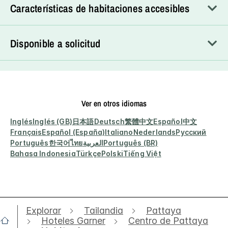
Características de habitaciones accesibles
Disponible a solicitud
Ver en otros idiomas
Inglés
Inglés (GB)
日本語
Deutsch
繁體中文
Español
中文
Français
Español (España)
Italiano
Nederlands
Русский
Português
한국어
ไทย
العربية
Português (BR)
Bahasa Indonesia
Türkçe
Polski
Tiếng Việt
Explorar
Tailandia
Pattaya
Hoteles Garner
Centro de Pattaya