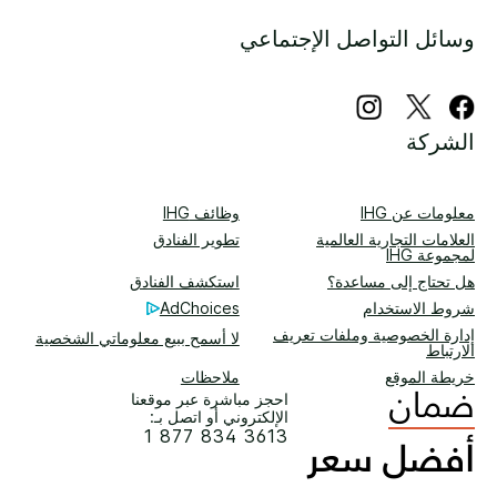
وسائل التواصل الإجتماعي
الشركة
معلومات عن IHG
وظائف IHG
العلامات التجارية العالمية
تطوير الفنادق
لمجموعة IHG
هل تحتاج إلى مساعدة؟
استكشف الفنادق
شروط الاستخدام
AdChoices
إدارة الخصوصية وملفات تعريف
لا أسمح ببيع معلوماتي الشخصية
الارتباط
خريطة الموقع
ملاحظات
احجز مباشرة عبر موقعنا
الإلكتروني أو اتصل بـ:
1 877 834 3613