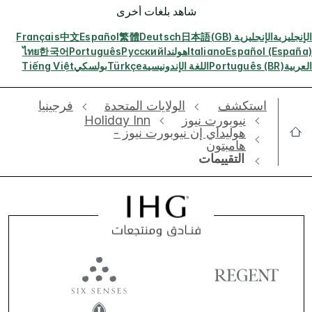
شاهد بلغات أخرى
الإنجليزية
الإنجليزية (GB)
日本語
Deutsch
繁體
Español
中文
Français
Español (España)
Italiano
هولندا
Русский
Português
한국어
ไทย
العربية
Português (BR)
اللغة الإندونيسية
Türkçe
بولسكي
Tiếng Việt
استكشف
الولايات المتحدة
فرجينيا
نيوبورت نيوز
Holiday Inn
هوليداي إن نيوبورت نيوز -
هامبتون
التقييمات