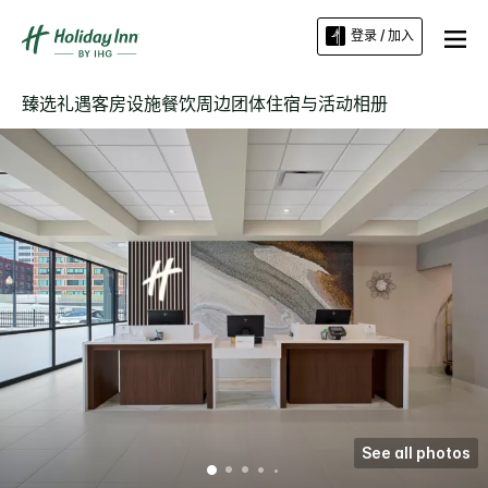
登录 / 加入
臻选礼遇
客房
设施
餐饮
周边
团体住宿与活动
相册
See all photos