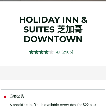
HOLIDAY INN &
SUITES
芝加哥
DOWNTOWN
4.1
(2585)
阅
读
2585
条
评
论.
同
一
页
面
链
接。
重要公告
A breakfast buffet is available every day for $22 plus