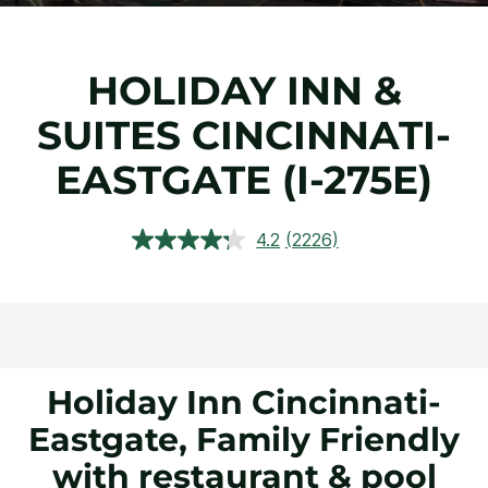
HOLIDAY INN &
SUITES
CINCINNATI-
EASTGATE (I-275E)
4.2
(2226)
阅
读
2226
条
评
论.
同
一
页
Holiday Inn Cincinnati-
面
链
Eastgate, Family Friendly
接。
with restaurant & pool