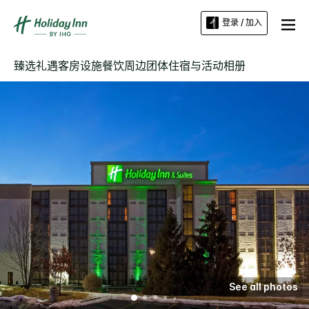
登录 / 加入
臻选礼遇
客房
设施
餐饮
周边
团体住宿与活动
相册
See all photos