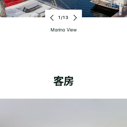
1/13
Marina View
客房