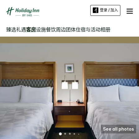
登录 / 加入
臻选礼遇
客房
设施
餐饮
周边
团体住宿与活动
相册
See all photos