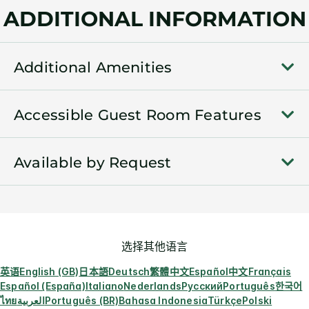
ADDITIONAL INFORMATION
Additional Amenities
Accessible Guest Room Features
Available by Request
选择其他语言
英语
English (GB)
日本語
Deutsch
繁體中文
Español
中文
Français
Español (España)
Italiano
Nederlands
Русский
Português
한국어
ไทย
العربية
Português (BR)
Bahasa Indonesia
Türkçe
Polski