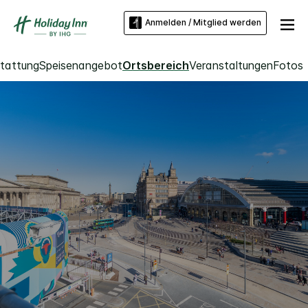
Anmelden / Mitglied werden
tattung
Speisenangebot
Ortsbereich
Veranstaltungen
Fotos