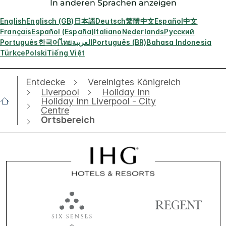
In anderen Sprachen anzeigen
English
Englisch (GB)
日本語
Deutsch
繁體中文
Español
中文
Français
Español (España)
Italiano
Nederlands
Русский
Português
한국어
ไทย
العربية
Português (BR)
Bahasa Indonesia
Türkçe
Polski
Tiếng Việt
Entdecke
Vereinigtes Königreich
Liverpool
Holiday Inn
Holiday Inn Liverpool - City
Centre
Ortsbereich