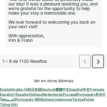
Ver en otros idiomas
English
Inglés (GB)
日本語
Deutsch
繁體中文
Español
中文
Français
Español (España)
Italiano
Nederlands
Русский
Português
한국어
ไทย
العربية
Português (BR)
Bahasa Indonesia
Türkçe
Polski
Tiếng Việt