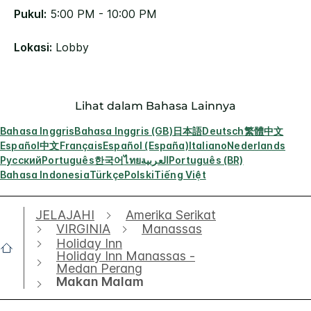
Pukul:
5:00 PM - 10:00 PM
Lokasi:
Lobby
Lihat dalam Bahasa Lainnya
Bahasa Inggris
Bahasa Inggris (GB)
日本語
Deutsch
繁體中文
Español
中文
Français
Español (España)
Italiano
Nederlands
Русский
Português
한국어
ไทย
العربية
Português (BR)
Bahasa Indonesia
Türkçe
Polski
Tiếng Việt
JELAJAHI
Amerika Serikat
VIRGINIA
Manassas
Holiday Inn
Holiday Inn Manassas -
Medan Perang
Makan Malam