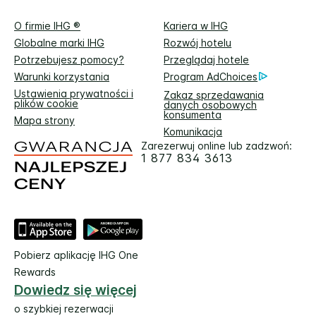
O firmie IHG ®
Kariera w IHG
Globalne marki IHG
Rozwój hotelu
Potrzebujesz pomocy?
Przeglądaj hotele
Warunki korzystania
Program AdChoices
Ustawienia prywatności i
Zakaz sprzedawania
plików cookie
danych osobowych
konsumenta
Mapa strony
Komunikacja
Zarezerwuj online lub zadzwoń:
1 877 834 3613
Pobierz aplikację IHG One
Rewards
Dowiedz się więcej
o szybkiej rezerwacji