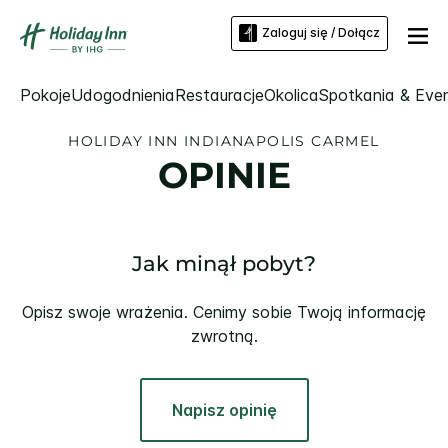
Zaloguj się / Dołącz
Pokoje
Udogodnienia
Restauracje
Okolica
Spotkania & Eve
HOLIDAY INN
INDIANAPOLIS CARMEL
OPINIE
Jak minął pobyt?
Opisz swoje wrażenia. Cenimy sobie Twoją informację
zwrotną.
Napisz opinię