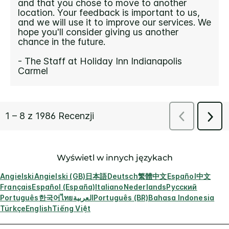
Wyświetl w innych językach
Angielski
Angielski (GB)
日本語
Deutsch
繁體中文
Español
中文
Français
Español (España)
Italiano
Nederlands
Русский
Português
한국어
ไทย
العربية
Português (BR)
Bahasa Indonesia
Türkçe
English
Tiếng Việt