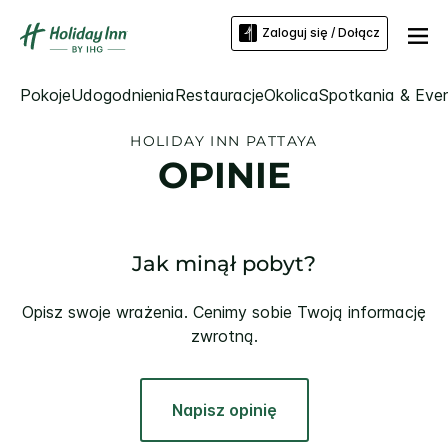
Zaloguj się / Dołącz
Pokoje
Udogodnienia
Restauracje
Okolica
Spotkania & Eve
HOLIDAY INN
PATTAYA
OPINIE
Jak minął pobyt?
Opisz swoje wrażenia. Cenimy sobie Twoją informację
zwrotną.
Napisz opinię