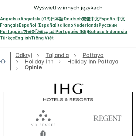
Wyświetl w innych językach
Angielski
Angielski (GB)
日本語
Deutsch
繁體中文
Español
中文
Français
Español (España)
Italiano
Nederlands
Русский
Português
한국어
ไทย
العربية
Português (BR)
Bahasa Indonesia
Türkçe
English
Tiếng Việt
Odkryj
Tajlandia
Pattaya
Holiday Inn
Holiday Inn Pattaya
Opinie