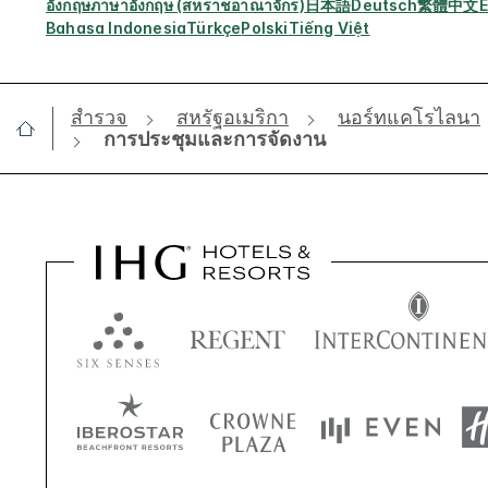
อังกฤษ
ภาษาอังกฤษ (สหราชอาณาจักร)
日本語
Deutsch
繁體中文
E
Bahasa Indonesia
Türkçe
Polski
Tiếng Việt
สำรวจ
สหรัฐอเมริกา
นอร์ทแคโรไลนา
การประชุมและการจัดงาน