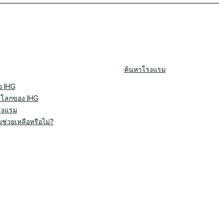
ค้นหาโรงแรม
อ IHG
บโลกของ IHG
รงแรม
ช่วยเหลือหรือไม่?