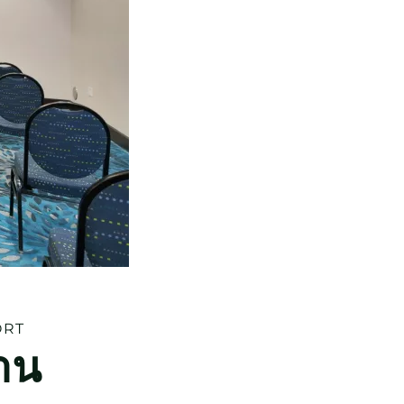
ORT
าน