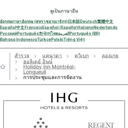
ดูเป็นภาษาอื่น
อังกฤษ
ภาษาอังกฤษ (สหราชอาณาจักร)
日本語
Deutsch
繁體中文
Español
中文
Français
Español (España)
Italiano
Nederlands
Русский
Português
한국어
ไทย
العربية
Português (BR)
Bahasa Indonesia
Türkçe
Polski
Tiếng Việt
สำรวจ
แคนาดา
ควิเบก
ลองเกย
ฮอลิเดย์ อินน์
Holiday Inn Montréal-
Longueuil
การประชุมและการจัดงาน