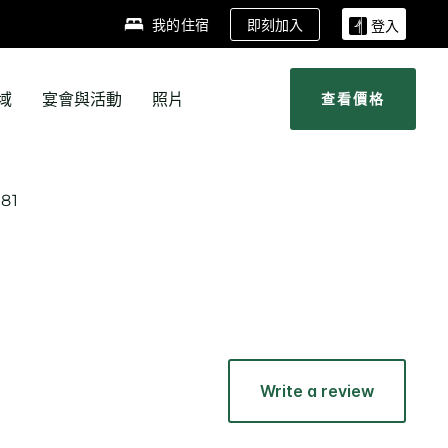
即刻加入
我的住宿
登入
域
宴會與活動
照片
查看價格
81
Write a review