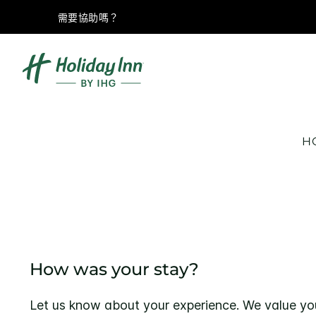
需要協助嗎？
H
How was your stay?
Let us know about your experience. We value yo