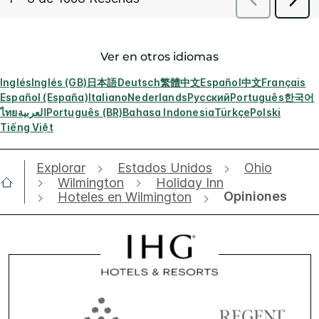
Ver en otros idiomas
Inglés
Inglés (GB)
日本語
Deutsch
繁體中文
Español
中文
Français
Español (España)
Italiano
Nederlands
Русский
Português
한국어
ไทย
العربية
Português (BR)
Bahasa Indonesia
Türkçe
Polski
Tiếng Việt
Explorar
Estados Unidos
Ohio
Wilmington
Holiday Inn
Opiniones
Hoteles en Wilmington