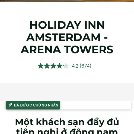
HOLIDAY INN
AMSTERDAM -
ARENA TOWERS
4.2
(674)
Đọc
674
đánh
giá.
Liên
kết
trang
tương
ĐÃ ĐƯỢC CHỨNG NHẬN
tự.
Một khách sạn đầy đủ
tiện nghi ở đông nam