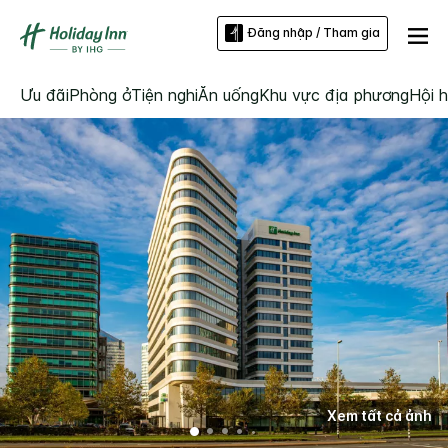
Đăng nhập / Tham gia
Ưu đãi
Phòng ở
Tiện nghi
Ăn uống
Khu vực địa phương
Hội h
Xem tất cả ảnh