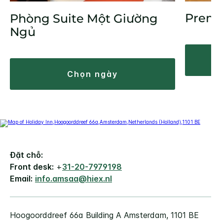
Prem
Phòng Suite Một Giường
Ngủ
chọn ngày
Đặt chỗ:
Front desk:
+
31-20-7979198
Email:
info.amsaa@hiex.nl
Hoogoorddreef 66a
Building A
Amsterdam
,
1101 BE