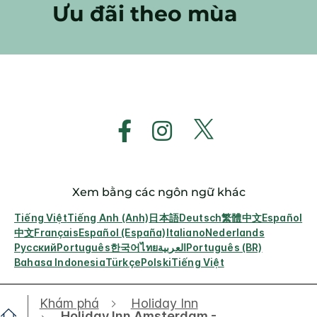
Ưu đãi theo mùa
Xem bằng các ngôn ngữ khác
Tiếng Việt
Tiếng Anh (Anh)
日本語
Deutsch
繁體中文
Español
中文
Français
Español (España)
Italiano
Nederlands
Русский
Português
한국어
ไทย
العربية
Português (BR)
Bahasa Indonesia
Türkçe
Polski
Tiếng Việt
Khám phá
Holiday Inn
Holiday Inn Amsterdam -