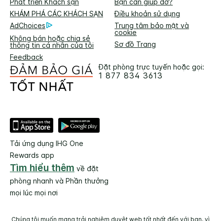
Phát triển Khách sạn
Bạn cần giúp đỡ?
KHÁM PHÁ CÁC KHÁCH SẠN
Điều khoản sử dụng
AdChoices
Trung tâm bảo mật và
cookie
Không bán hoặc chia sẻ
Sơ đồ Trang
thông tin cá nhân của tôi
Feedback
Đặt phòng trực tuyến hoặc gọi:
1 877 834 3613
Tải ứng dụng IHG One
Rewards app
Tìm hiểu thêm
về đặt
phòng nhanh và Phần thưởng
mọi lúc mọi nơi
Chúng tôi muốn mang trải nghiệm duyệt web tốt nhất đến với bạn, vì