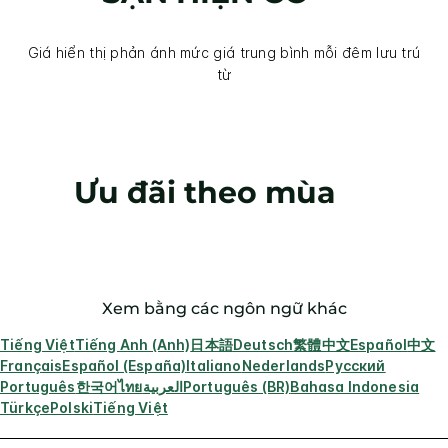
Giá hiển thị phản ánh mức giá trung bình mỗi đêm lưu trú
từ
Ưu đãi theo mùa
Xem bằng các ngôn ngữ khác
Tiếng Việt
Tiếng Anh (Anh)
日本語
Deutsch
繁體中文
Español
中文
Français
Español (España)
Italiano
Nederlands
Русский
Português
한국어
ไทย
العربية
Português (BR)
Bahasa Indonesia
Türkçe
Polski
Tiếng Việt