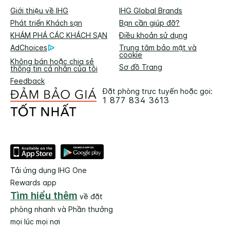
Giới thiệu về IHG
IHG Global Brands
Phát triển Khách sạn
Bạn cần giúp đỡ?
KHÁM PHÁ CÁC KHÁCH SẠN
Điều khoản sử dụng
AdChoices
Trung tâm bảo mật và
cookie
Không bán hoặc chia sẻ
Sơ đồ Trang
thông tin cá nhân của tôi
Feedback
Đặt phòng trực tuyến hoặc gọi:
1 877 834 3613
Tải ứng dụng IHG One
Rewards app
Tìm hiểu thêm
về đặt
phòng nhanh và Phần thưởng
mọi lúc mọi nơi