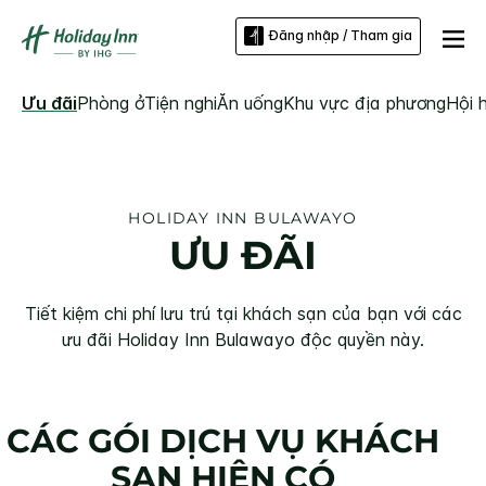
Đăng nhập / Tham gia
Ưu đãi
Phòng ở
Tiện nghi
Ăn uống
Khu vực địa phương
Hội 
HOLIDAY INN
BULAWAYO
ƯU ĐÃI
Tiết kiệm chi phí lưu trú tại khách sạn của bạn với các
ưu đãi
Holiday Inn
Bulawayo
độc quyền này.
CÁC GÓI DỊCH VỤ KHÁCH
SẠN HIỆN CÓ