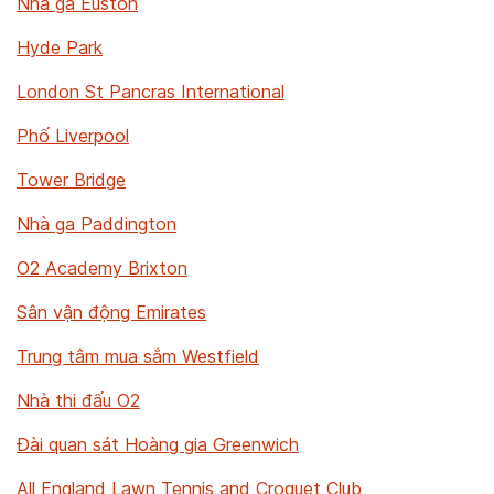
Nhà ga Euston
Hyde Park
London St Pancras International
Phố Liverpool
Tower Bridge
Nhà ga Paddington
O2 Academy Brixton
Sân vận động Emirates
Trung tâm mua sắm Westfield
Nhà thi đấu O2
Đài quan sát Hoàng gia Greenwich
All England Lawn Tennis and Croquet Club