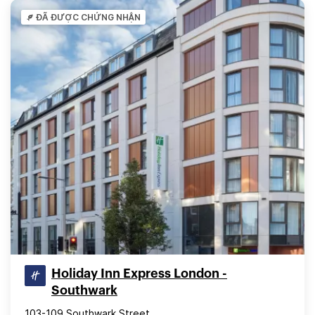
ĐÃ ĐƯỢC CHỨNG NHẬN
Holiday Inn Express London -
Southwark
103-109 Southwark Street