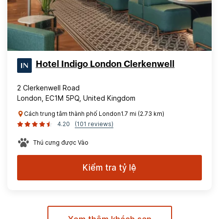
Hotel Indigo London Clerkenwell
2 Clerkenwell Road
London, EC1M 5PQ, United Kingdom
Cách trung tâm thành phố London1.7 mi (2.73 km)
4.20
(101 reviews)
Thú cưng được Vào
Kiểm tra tỷ lệ