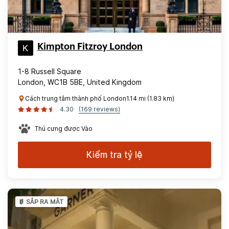
Kimpton Fitzroy London
1-8 Russell Square
London, WC1B 5BE, United Kingdom
Cách trung tâm thành phố London1.14 mi (1.83 km)
4.30
(169 reviews)
Thú cưng được Vào
Kiểm tra tỷ lệ
SẮP RA MẮT