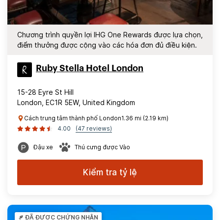
Chương trình quyền lợi IHG One Rewards được lựa chọn,
điểm thưởng được cộng vào các hóa đơn đủ điều kiện.
Ruby Stella Hotel London
15-28 Eyre St Hill
London, EC1R 5EW, United Kingdom
Cách trung tâm thành phố London1.36 mi (2.19 km)
4.00
(47 reviews)
Đậu xe
Thú cưng được Vào
Kiểm tra tỷ lệ
ĐÃ ĐƯỢC CHỨNG NHẬN