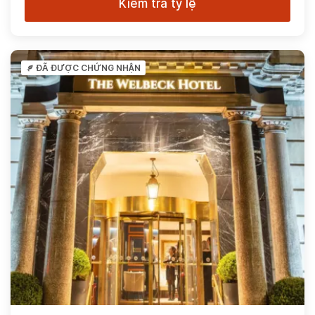
Kiểm tra tỷ lệ
ĐÃ ĐƯỢC CHỨNG NHẬN