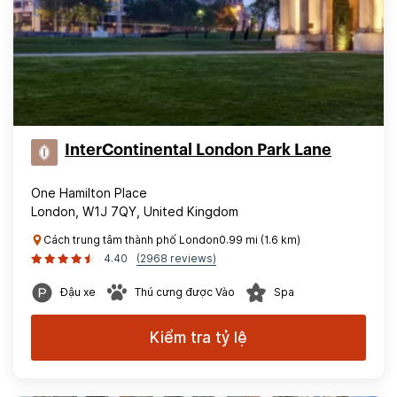
InterContinental London Park Lane
One Hamilton Place
London, W1J 7QY, United Kingdom
Cách trung tâm thành phố London0.99 mi (1.6 km)
4.40
(2968 reviews)
Đậu xe
Thú cưng được Vào
Spa
Kiểm tra tỷ lệ