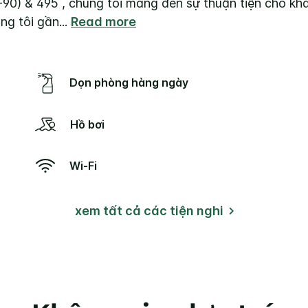
-90) & 495 , chúng tôi mang đến sự thuận tiện cho kh
ng tôi gần
...
Read more
Dọn phòng hàng ngày
Hồ bơi
Wi-Fi
xem tất cả các tiện nghi