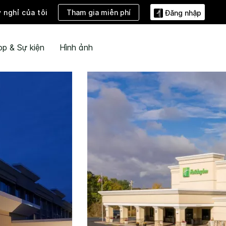
Tham gia miễn phí
ỳ nghỉ của tôi
Đăng nhập
ọp & Sự kiện
Hình ảnh