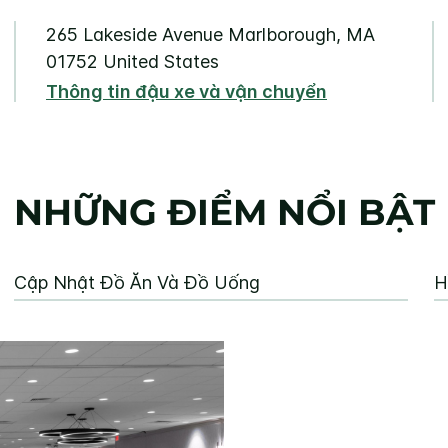
265 Lakeside Avenue
Marlborough
,
MA
01752
United States
Thông tin đậu xe và vận chuyển
NHỮNG ĐIỂM NỔI BẬT
Cập Nhật Đồ Ăn Và Đồ Uống
H