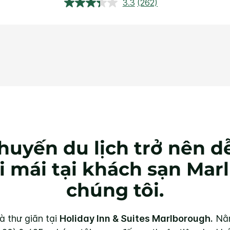
3.3
(262)
Đọc
262
đánh
giá.
Liên
kết
trang
tương
tự.
huyến du lịch trở nên d
i mái tại khách sạn Ma
chúng tôi.
à thư giãn tại
Holiday Inn & Suites Marlborough.
Nằm