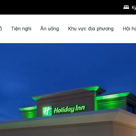
K
ở
Tiện nghi
Ăn uống
Khu vực địa phương
Hội h