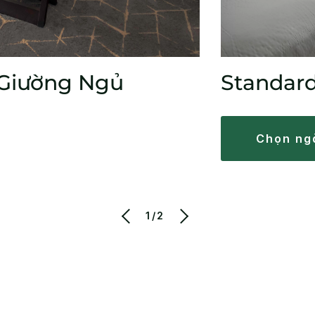
 Giường Ngủ
Standar
chọn ng
1/2