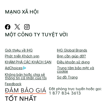
MẠNG XÃ HỘI
MỘT CÔNG TY TUYỆT VỜI
Giới thiệu về IHG
IHG Global Brands
Phát triển Khách sạn
Bạn cần giúp đỡ?
KHÁM PHÁ CÁC KHÁCH SẠN
Điều khoản sử dụng
AdChoices
Trung tâm bảo mật và
cookie
Không bán hoặc chia sẻ
Sơ đồ Trang
thông tin cá nhân của tôi
Feedback
Đặt phòng trực tuyến hoặc gọi:
1 877 834 3613