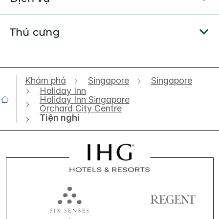
Thú cưng
Khám phá
Singapore
Singapore
Holiday Inn
Holiday Inn Singapore
Orchard City Centre
Tiện nghi