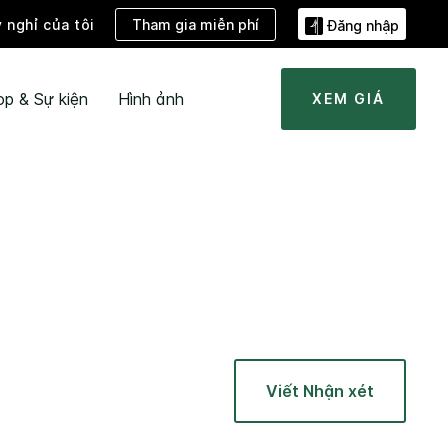
Tham gia miễn phí
ỳ nghỉ của tôi
Đăng nhập
ọp & Sự kiện
Hình ảnh
XEM GIÁ
Viết Nhận xét