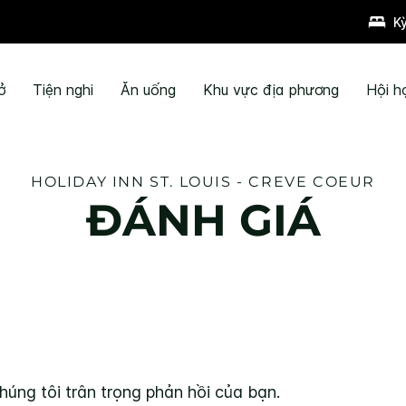
K
ở
Tiện nghi
Ăn uống
Khu vực địa phương
Hội h
HOLIDAY INN
ST. LOUIS - CREVE COEUR
ĐÁNH GIÁ
húng tôi trân trọng phản hồi của bạn.