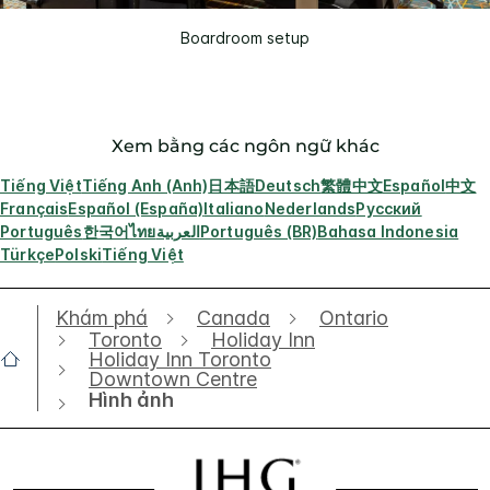
Boardroom setup
Xem bằng các ngôn ngữ khác
Tiếng Việt
Tiếng Anh (Anh)
日本語
Deutsch
繁體中文
Español
中文
Français
Español (España)
Italiano
Nederlands
Русский
Português
한국어
ไทย
العربية
Português (BR)
Bahasa Indonesia
Türkçe
Polski
Tiếng Việt
Khám phá
Canada
Ontario
Toronto
Holiday Inn
Holiday Inn Toronto
Downtown Centre
Hình ảnh