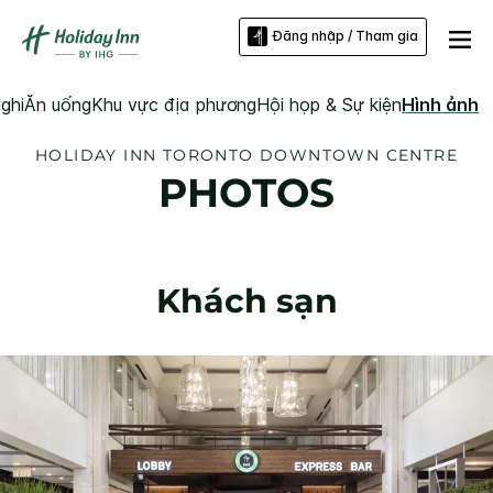
Đăng nhập / Tham gia
ghi
Ăn uống
Khu vực địa phương
Hội họp & Sự kiện
Hình ảnh
HOLIDAY INN
TORONTO DOWNTOWN CENTRE
PHOTOS
Khách sạn