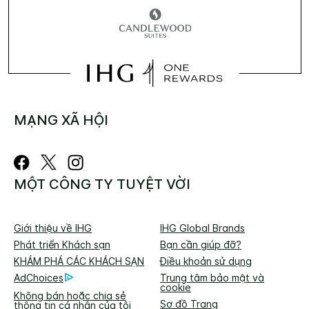
MẠNG XÃ HỘI
MỘT CÔNG TY TUYỆT VỜI
Giới thiệu về IHG
IHG Global Brands
Phát triển Khách sạn
Bạn cần giúp đỡ?
KHÁM PHÁ CÁC KHÁCH SẠN
Điều khoản sử dụng
AdChoices
Trung tâm bảo mật và
cookie
Không bán hoặc chia sẻ
Sơ đồ Trang
thông tin cá nhân của tôi