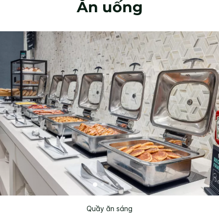
Ăn uống
Quầy ăn sáng