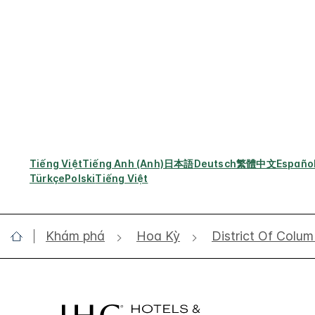
Tiếng Việt
Tiếng Anh (Anh)
日本語
Deutsch
繁體中文
Españo
Türkçe
Polski
Tiếng Việt
Khám phá
Hoa Kỳ
District Of Colum