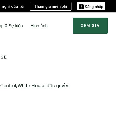
Tham gia miễn phí
ỳ nghỉ của tôi
Đăng nhập
ọp & Sự kiện
Hình ảnh
XEM GIÁ
USE
Central/White House
độc quyền