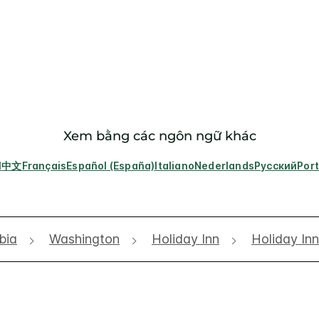
Xem bằng các ngôn ngữ khác
l
中文
Français
Español (España)
Italiano
Nederlands
Русский
Por
bia
Washington
Holiday Inn
Holiday In