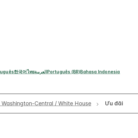
tuguês
한국어
ไทย
العربية
Português (BR)
Bahasa Indonesia
n Washington-Central / White House
Ưu đãi