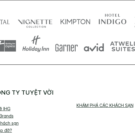
NG TY TUYỆT VỜI
KHÁM PHÁ CÁC KHÁCH SẠN
về IHG
 Brands
Khách sạn
úp đỡ?