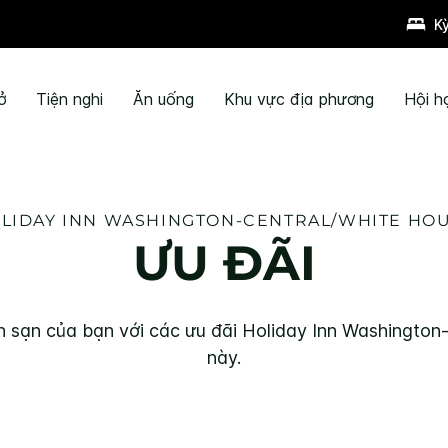
K
ở
Tiện nghi
Ăn uống
Khu vực địa phương
Hội h
LIDAY INN
WASHINGTON-CENTRAL/WHITE HO
ƯU ĐÃI
ách sạn của bạn với các ưu đãi
Holiday Inn
Washington-
này.