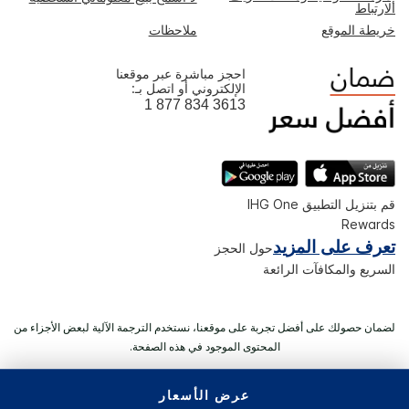
الارتباط
خريطة الموقع
ملاحظات
احجز مباشرة عبر موقعنا
الإلكتروني أو اتصل بـ:
1 877 834 3613
قم بتنزيل التطبيق IHG One
Rewards
تعرف على المزيد
حول الحجز
السريع والمكافآت الرائعة
لضمان حصولك على أفضل تجربة على موقعنا، نستخدم الترجمة الآلية لبعض الأجزاء من
المحتوى الموجود في هذه الصفحة.
عرض الأسعار
© 2026 IHG. ‫جميع الحقوق محفوظة.‬ معظم الفنادق مملوكة ويتم