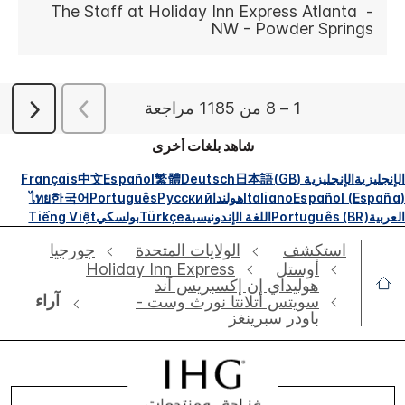
شاهد بلغات أخرى
الإنجليزية
الإنجليزية (GB)
日本語
Deutsch
繁體
Español
中文
Français
Español (España)
Italiano
هولندا
Русский
Português
한국어
ไทย
العربية
Português (BR)
اللغة الإندونيسية
Türkçe
بولسكي
Tiếng Việt
استكشف
الولايات المتحدة
جورجيا
أوستل
Holiday Inn Express
هوليداي إن إكسبريس آند
آراء
سويتس أتلانتا نورث وست -
باودر سبرينغز