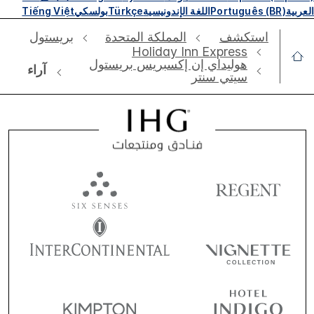
العربية
Português (BR)
اللغة الإندونيسية
Türkçe
بولسكي
Tiếng Việt
استكشف
‫‫المملكة المتحدة
بريستول
Holiday Inn Express
هوليداي إن إكسبريس بريستول
آراء
سيتي سنتر