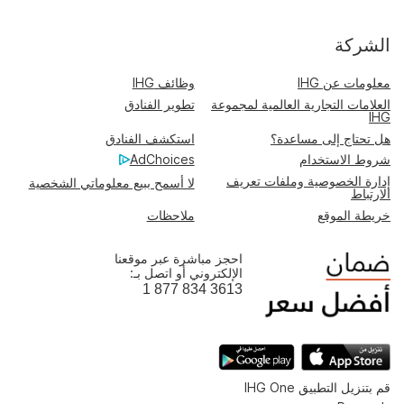
الشركة
معلومات عن IHG
وظائف IHG
العلامات التجارية العالمية لمجموعة
تطوير الفنادق
IHG
هل تحتاج إلى مساعدة؟
استكشف الفنادق
شروط الاستخدام
AdChoices
إدارة الخصوصية وملفات تعريف
لا أسمح ببيع معلوماتي الشخصية
الارتباط
خريطة الموقع
ملاحظات
احجز مباشرة عبر موقعنا
الإلكتروني أو اتصل بـ:
1 877 834 3613
قم بتنزيل التطبيق IHG One