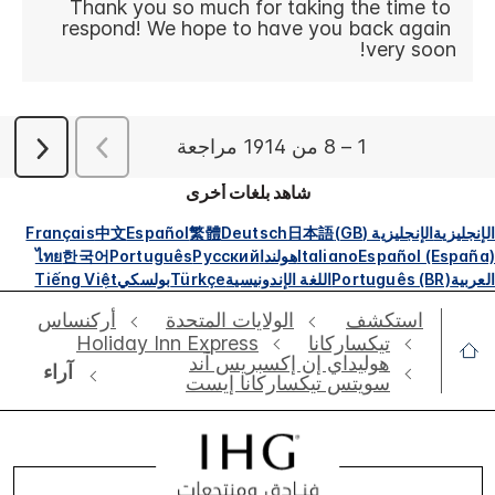
شاهد بلغات أخرى
الإنجليزية
الإنجليزية (GB)
日本語
Deutsch
繁體
Español
中文
Français
Español (España)
Italiano
هولندا
Русский
Português
한국어
ไทย
العربية
Português (BR)
اللغة الإندونيسية
Türkçe
بولسكي
Tiếng Việt
استكشف
الولايات المتحدة
أركنساس
تيكساركانا
Holiday Inn Express
هوليداي إن إكسبريس آند
آراء
سويتس تيكساركانا إيست