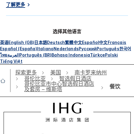
了解更多
选择其他语言
英语
English (GB)
日本語
Deutsch
繁體中文
Español
中文
Français
Español (España)
Italiano
Nederlands
Русский
Português
한국어
ไทย
العربية
Português (BR)
Bahasa Indonesia
Türkçe
Polski
Tiếng Việt
探索更多
美国
南卡罗来纳州
哥伦比亚
智选假日酒店
哥伦比亚市中心智选假日酒店
餐饮
及套房 – 维斯塔