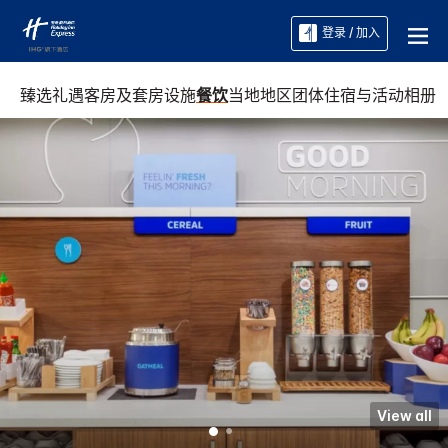
登录 / 加入
臻选礼遇
客房及套房
设施
餐饮
当地地区
团体住宿与活动
相册
View all