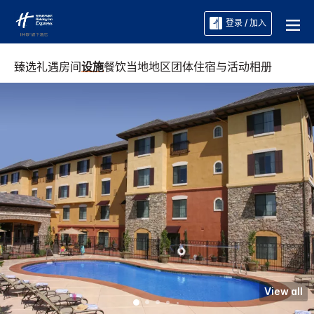
登录 / 加入
臻选礼遇
房间
设施
餐饮
当地地区
团体住宿与活动
相册
View all