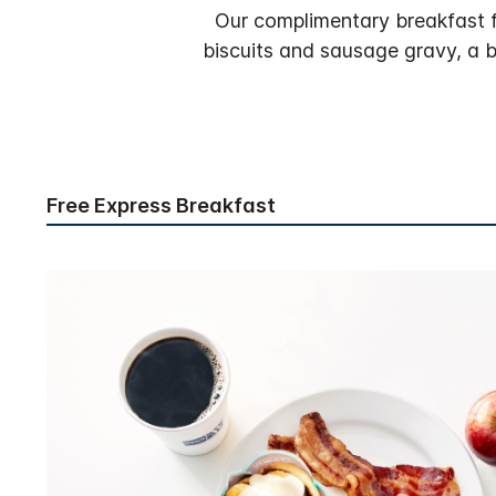
Our complimentary breakfast f
biscuits and sausage gravy, a br
Free Express Breakfast