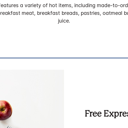
eatures a variety of hot items, including made-to-ord
eakfast meat, breakfast breads, pastries, oatmeal buff
juice.
Free Expre