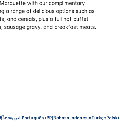
 Marquette with our complimentary
ng a range of delicious options such as
its, and cereals, plus a full hot buffet
ts, sausage gravy, and breakfast meats.
어
ไทย
العربية
Português (BR)
Bahasa Indonesia
Türkçe
Polski