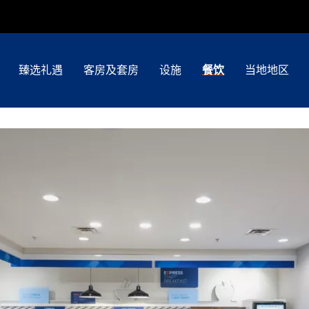
臻选礼遇
客房及套房
设施
餐饮
当地地区