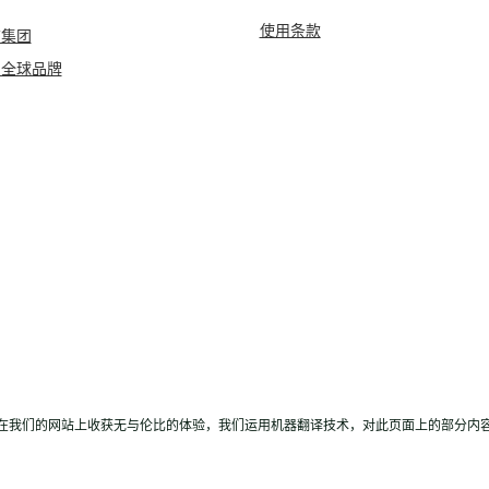
使用条款
店集团
团全球品牌
在我们的网站上收获无与伦比的体验，我们运用机器翻译技术，对此页面上的部分内