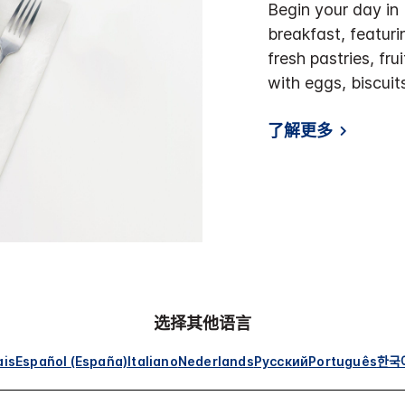
Begin your day in
breakfast, featuri
fresh pastries, fru
with eggs, biscui
了解更多
选择其他语言
ais
Español (España)
Italiano
Nederlands
Русский
Português
한국