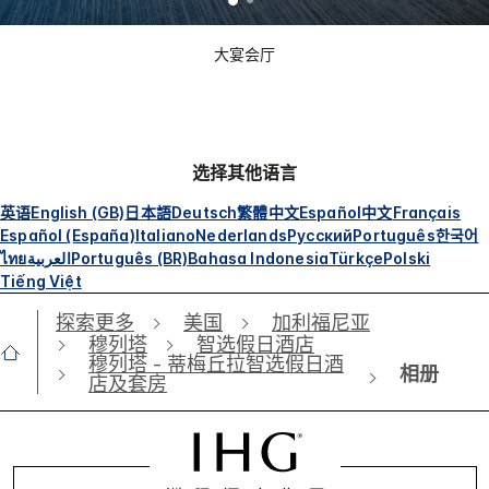
大宴会厅
选择其他语言
英语
English (GB)
日本語
Deutsch
繁體中文
Español
中文
Français
Español (España)
Italiano
Nederlands
Русский
Português
한국어
ไทย
العربية
Português (BR)
Bahasa Indonesia
Türkçe
Polski
Tiếng Việt
探索更多
美国
加利福尼亚
穆列塔
智选假日酒店
穆列塔 - 蒂梅丘拉智选假日酒
相册
店及套房