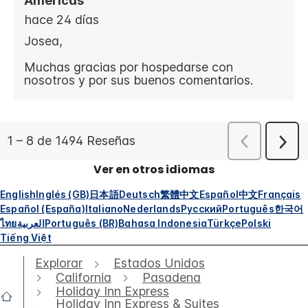
Ver en otros idiomas
English
Inglés (GB)
日本語
Deutsch
繁體中文
Español
中文
Français
Español (España)
Italiano
Nederlands
Русский
Português
한국어
ไทย
العربية
Português (BR)
Bahasa Indonesia
Türkçe
Polski
Tiếng Việt
Explorar
Estados Unidos
California
Pasadena
Holiday Inn Express
Holiday Inn Express & Suites