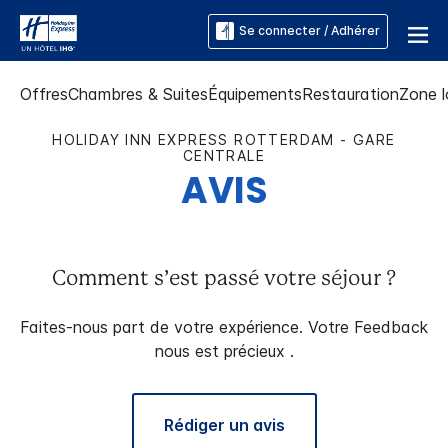
Se connecter / Adhérer
Offres
Chambres & Suites
Équipements
Restauration
Zone l
HOLIDAY INN EXPRESS
ROTTERDAM - GARE
CENTRALE
AVIS
Comment s’est passé votre séjour ?
Faites-nous part de votre expérience. Votre Feedback
nous est précieux .
Rédiger un avis