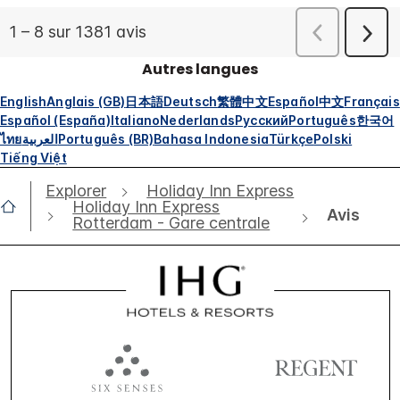
Autres langues
English
Anglais (GB)
日本語
Deutsch
繁體中文
Español
中文
Français
Español (España)
Italiano
Nederlands
Русский
Português
한국어
ไทย
العربية
Português (BR)
Bahasa Indonesia
Türkçe
Polski
Tiếng Việt
Explorer
Holiday Inn Express
Holiday Inn Express
Avis
Rotterdam - Gare centrale