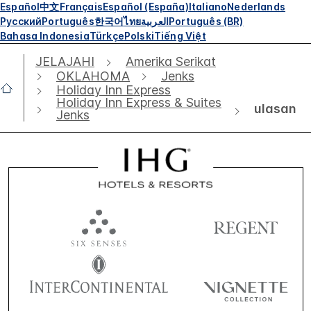
Español
中文
Français
Español (España)
Italiano
Nederlands
Русский
Português
한국어
ไทย
العربية
Português (BR)
Bahasa Indonesia
Türkçe
Polski
Tiếng Việt
JELAJAHI
Amerika Serikat
OKLAHOMA
Jenks
Holiday Inn Express
Holiday Inn Express & Suites
ulasan
Jenks