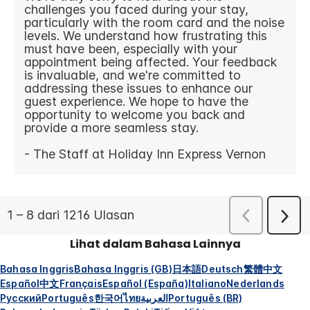
Lihat dalam Bahasa Lainnya
Bahasa Inggris
Bahasa Inggris (GB)
日本語
Deutsch
繁體中文
Español
中文
Français
Español (España)
Italiano
Nederlands
Русский
Português
한국어
ไทย
العربية
Português (BR)