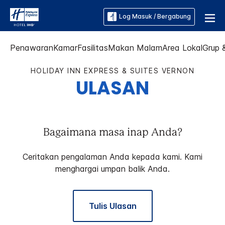
Log Masuk / Bergabung
Penawaran
Kamar
Fasilitas
Makan Malam
Area Lokal
Grup 
HOLIDAY INN EXPRESS & SUITES
VERNON
ULASAN
Bagaimana masa inap Anda?
Ceritakan pengalaman Anda kepada kami. Kami
menghargai umpan balik Anda.
Tulis Ulasan