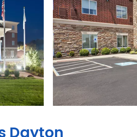
s
Dayton